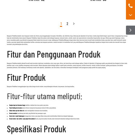
1
2
Bangunan Prefabrikasi
adalah solusi bangunan modern dan efisien yang menggabungkan kecepatan, fleksibilitas, dan efektivitas biaya. Dirancang dan diproduksi di luar lokasi, mereka dapat dirakit dengan cepat di lokasi, mengurangi biaya tenaga
kerja dan meminimalkan durasi proyek. Bangunan Prefabrikasi dapat disesuaikan untuk berbagai kegunaan, termasuk kantor, sekolah, rumah, dan ruang komersial, memastikan fungsionalitas dan gaya. Mereka juga ramah lingkungan, karena
proses manufaktur pabrik yang terkontrol mengurangi limbah material dan konsumsi energi, dan
Bangunan Prefabrikasi
Dibangun dengan bahan tahan lama dan desain inovatif untuk memberikan kinerja yang tahan lama sambil memenuhi standar
kualitas yang ketat. Apakah Anda membutuhkan fasilitas sementara atau bangunan permanen, metode konstruksi ini memberikan hasil yang andal.
Bangunan Prefabrikasi
Gabungkan kepraktisan dengan desain modern dan mewakili masa depan
konstruksi yang berkelanjutan dan efisien.
Fitur dan Penggunaan Produk
Bangunan Prefabrikasi
adalah alternatif inovatif untuk konstruksi tradisional, memberikan solusi yang cepat, efisien, dan hemat biaya untuk berbagai aplikasi. Struktur ini diproduksi di lingkungan pabrik yang terkendali dan diangkut ke lokasi untuk
perakitan cepat, secara signifikan mengurangi waktu konstruksi. Mereka digunakan dalam berbagai aplikasi seperti kantor sementara, asrama karyawan, fasilitas komersial, sekolah, fasilitas kesehatan, gudang penyimpanan, dan bahkan
perumahan permanen. Sifat modularnya membuatnya mudah untuk diperluas, dipindahkan, dan disesuaikan, memastikan kemampuan beradaptasi untuk penggunaan jangka pendek dan jangka panjang.
Fitur Produk
Bangunan Prefabrikasi menggabungkan daya tahan dengan desain modern, menyeimbangkan kekuatan, kenyamanan, dan fungsionalitas.
Fitur-fitur utama meliputi:
Rangka baja berkekuatan tinggi:
stabilitas struktural dan masa pakai yang lama.
Panel dinding berinsulasi:
untuk efisiensi energi dan kenyamanan termal di iklim yang berbeda.
Bahan tahan api dan tahan air:
untuk meningkatkan keamanan dan keandalan.
Desain modular:
mendukung tata letak yang fleksibel dan penerapan cepat.
Konstruksi ramah lingkungan:
menggunakan bahan yang dapat didaur ulang untuk meminimalkan limbah dan dampak lingkungan.
Desain indoor dan outdoor yang dapat disesuaikan:
Desain yang disesuaikan tersedia untuk memenuhi kebutuhan berbagai industri dan merek.
Spesifikasi Produk