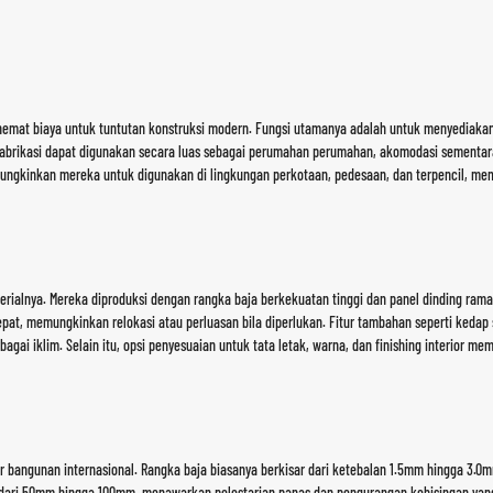
 hemat biaya untuk tuntutan konstruksi modern. Fungsi utamanya adalah untuk menyediaka
refabrikasi dapat digunakan secara luas sebagai perumahan perumahan, akomodasi sementa
ungkinkan mereka untuk digunakan di lingkungan perkotaan, pedesaan, dan terpencil, mem
rialnya. Mereka diproduksi dengan rangka baja berkekuatan tinggi dan panel dinding ramah 
, memungkinkan relokasi atau perluasan bila diperlukan. Fitur tambahan seperti kedap s
gai iklim. Selain itu, opsi penyesuaian untuk tata letak, warna, dan finishing interior me
ar bangunan internasional. Rangka baja biasanya berkisar dari ketebalan 1.5mm hingga 3
an dari 50mm hingga 100mm, menawarkan pelestarian panas dan pengurangan kebisingan yang 