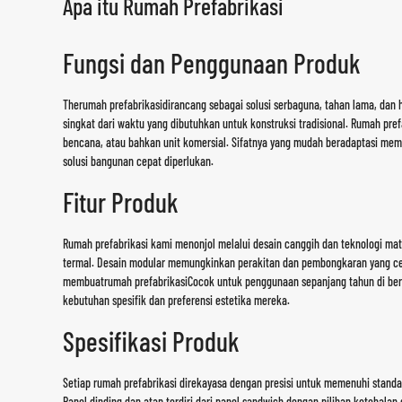
Apa itu Rumah Prefabrikasi
Fungsi dan Penggunaan Produk
The
rumah prefabrikasi
dirancang sebagai solusi serbaguna, tahan lama, dan
singkat dari waktu yang dibutuhkan untuk konstruksi tradisional. Rumah p
bencana, atau bahkan unit komersial. Sifatnya yang mudah beradaptasi mem
solusi bangunan cepat diperlukan.
Fitur Produk
Rumah prefabrikasi kami menonjol melalui desain canggih dan teknologi mate
termal. Desain modular memungkinkan perakitan dan pembongkaran yang cepat
membuat
rumah prefabrikasi
Cocok untuk penggunaan sepanjang tahun di berba
kebutuhan spesifik dan preferensi estetika mereka.
Spesifikasi Produk
Setiap rumah prefabrikasi direkayasa dengan presisi untuk memenuhi stand
Panel dinding dan atap terdiri dari panel sandwich dengan pilihan ketebal