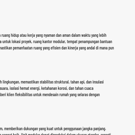
n ruang hidup atau kerja yang nyaman dan aman dalam waktu yang lebih
ra untuk lokasi proyek, ruang kantor modular, tempat penampungan bantuan
astikan pemanfaatan ruang yang efisien dan kinerja yang andal di mana pun
lingkungan, memastikan stabilitas struktural, tahan api, dan insulasi
uara, isolasi hemat energi, ketahanan korosi, dan tahan cuaca
mberi klien fleksibilitas untuk mendesain rumah yang selaras dengan
.0mm, memberikan dukungan yang kuat untuk penggunaan jangka panjang.
sangat baik. Unit modular dapat diproduksi dalam ukuran standar, seperti