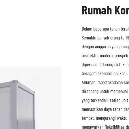
Rumah Kon
Dalam beberapa tahun terakh
Semakin banyak orang terli
dengan anggaran yang sanga
arsitektur modern, prospek
diperluas didorong oleh keb
beragam skenario aplikasi,
A
Rumah Pracetak
adalah so
dirancang untuk memenuhi k
yang terkendali, setiap uni
memastikan daya tahan dan e
tempat, mengurangi waktu 
menawarkan fleksibilitas 