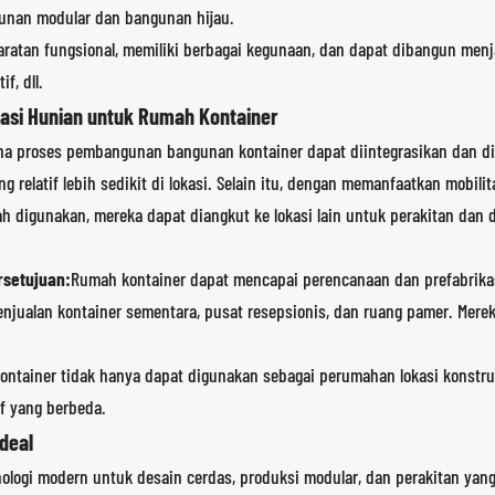
ngunan modular dan bangunan hijau.
atan fungsional, memiliki berbagai kegunaan, dan dapat dibangun menjadi 
f, dll.
asi Hunian untuk Rumah Kontainer
na proses pembangunan bangunan kontainer dapat diintegrasikan dan dibu
g relatif lebih sedikit di lokasi. Selain itu, dengan memanfaatkan mobil
elah digunakan, mereka dapat diangkut ke lokasi lain untuk perakitan da
rsetujuan:
Rumah kontainer dapat mencapai perencanaan dan prefabrika
enjualan kontainer sementara, pusat resepsionis, dan ruang pamer. Merek
ntainer tidak hanya dapat digunakan sebagai perumahan lokasi konstruks
f yang berbeda.
deal
gi modern untuk desain cerdas, produksi modular, dan perakitan yan