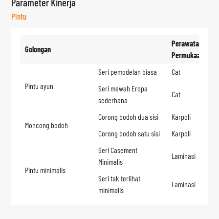
Parameter Kinerja
Pintu
Perawatan
Golongan
Permukaan
Seri pemodelan biasa
Cat
Pintu ayun
Seri mewah Eropa
Cat
sederhana
Corong bodoh dua sisi
Karpoli
Moncong bodoh
Corong bodoh satu sisi
Karpoli
Seri Casement
Laminasi
Minimalis
Pintu minimalis
Seri tak terlihat
Laminasi
minimalis