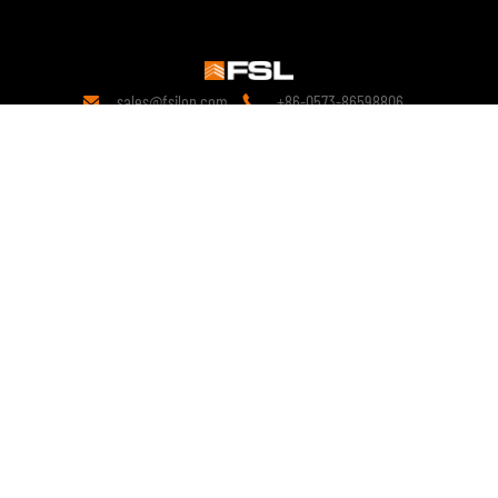
sales@fsilon.com
+86-0573-86598806


Kontak
19 tahun
penelitian di bidang teknologi.
Sejak awal, telah berkomitmen pada solusi prefabrikasi dan terus
melakukan penelitian mendalam tentang inovasi teknologi produk
prefabrikasi.
copyright © 2028 FSILON All Rights Reserved.