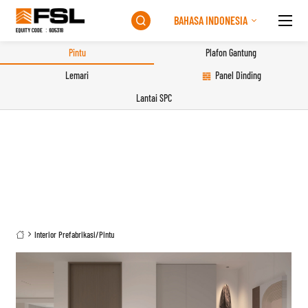
BAHASA INDONESIA

Pintu
Plafon Gantung
Lemari
Panel Dinding
Lantai SPC
Interior Prefabrikasi
/
Pintu
